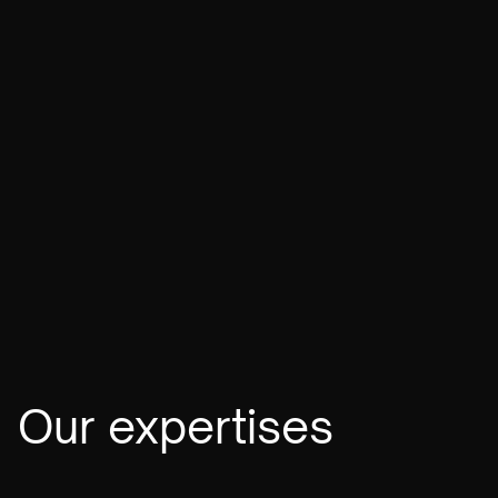
Floating in space
3D Design
VIEW
Our expertises